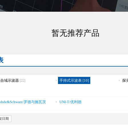
暂无推荐产品
表
混合域示波器
手持式示波表 [10]
探
[22]
ohde&Schwarz/罗德与施瓦茨
UNI-T/优利德
架日期