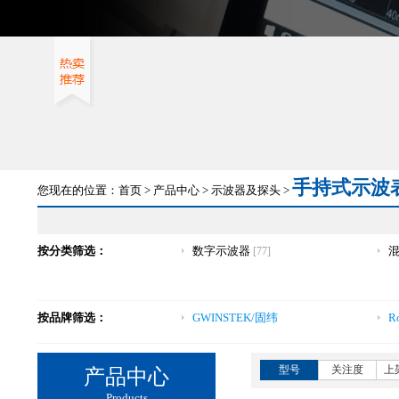
手持式示波
您现在的位置：
首页
>
产品中心
>
示波器及探头
>
按分类筛选：
数字示波器
[77]
按品牌筛选：
GWINSTEK/固纬
R
型号
关注度
上
产品中心
Products