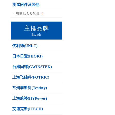
测试附件及其他
0
测量探头&治具
[
]
主推品牌
Brands
优利德(UNI-T)
日本日置(HIOKI)
台湾固纬(GWINSTEK)
上海飞础科(FOTRIC)
常州泰斯科(Testkey)
上海航裕(HYPower)
艾德克斯(ITECH)