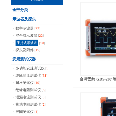
全部分类
示波器及探头
77
数字示波器
[
]
22
混合域示波器
[
]
10
手持式示波表
[
]
15
探头及附件
[
]
安规测试仪器
5
多功能安规测试仪
[
]
13
绝缘耐压测试仪
[
]
台湾固纬 GDS-207 智
10
耐压测试仪
[
]
6
绝缘电阻测试仪
[
]
3
泄漏电流测试仪
[
]
2
接地电阻测试仪
[
]
1
线圈测试仪
[
]