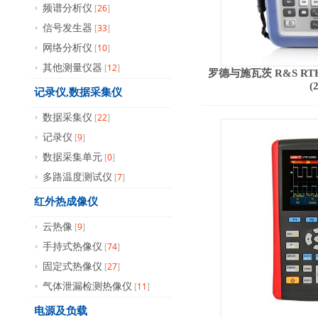
26
频谱分析仪
[
]
33
信号发生器
[
]
10
网络分析仪
[
]
12
其他测量仪器
[
]
罗德与施瓦茨 R&S RT
(
记录仪,数据采集仪
22
数据采集仪
[
]
9
记录仪
[
]
0
数据采集单元
[
]
7
多路温度测试仪
[
]
红外热成像仪
9
云热像
[
]
74
手持式热像仪
[
]
27
固定式热像仪
[
]
11
气体泄漏检测热像仪
[
]
电源及负载