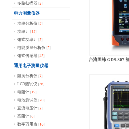
3
多路扫描器
[
]
电力测量仪器
5
功率分析仪
[
]
15
功率计
[
]
5
钳式功率计
[
]
2
电能质量分析仪
[
]
43
钳式传感器
[
]
台湾固纬 GDS-307 智
通用电子测量仪器
7
阻抗分析仪
[
]
28
LCR测试仪
[
]
19
电阻计
[
]
20
电池测试仪
[
]
2
直流电压计
[
]
6
高阻计
[
]
16
数字万用表
[
]