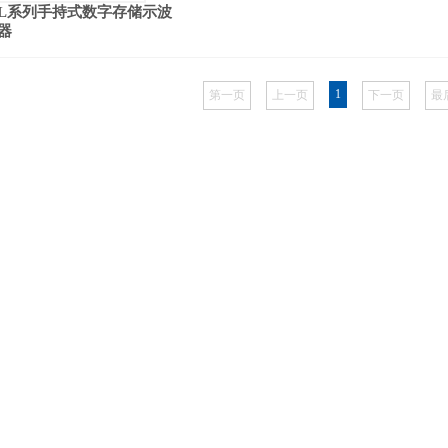
000L系列手持式数字存储示波
器
1
第一页
上一页
下一页
最