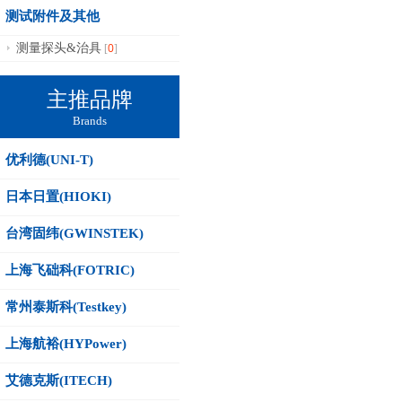
测试附件及其他
0
测量探头&治具
[
]
主推品牌
Brands
优利德(UNI-T)
日本日置(HIOKI)
台湾固纬(GWINSTEK)
上海飞础科(FOTRIC)
常州泰斯科(Testkey)
上海航裕(HYPower)
艾德克斯(ITECH)