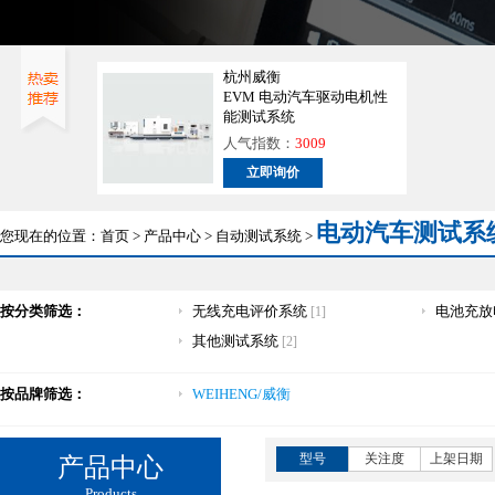
杭州威衡
EVM 电动汽车驱动电机性
能测试系统
人气指数：
3009
立即询价
电动汽车测试系
您现在的位置：
首页
>
产品中心
>
自动测试系统
>
按分类筛选：
无线充电评价系统
电池充放
[1]
其他测试系统
[2]
按品牌筛选：
WEIHENG/威衡
型号
关注度
上架日期
产品中心
Products