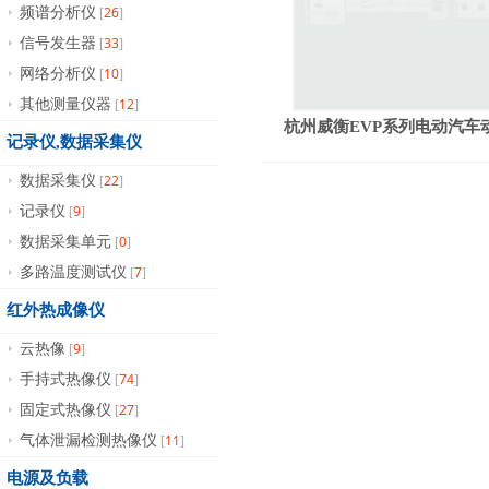
26
频谱分析仪
[
]
33
信号发生器
[
]
10
网络分析仪
[
]
12
其他测量仪器
[
]
杭州威衡EVP系列电动汽车
记录仪,数据采集仪
22
数据采集仪
[
]
9
记录仪
[
]
0
数据采集单元
[
]
7
多路温度测试仪
[
]
红外热成像仪
9
云热像
[
]
74
手持式热像仪
[
]
27
固定式热像仪
[
]
11
气体泄漏检测热像仪
[
]
电源及负载