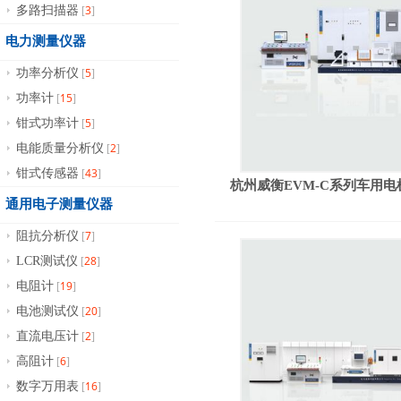
3
多路扫描器
[
]
电力测量仪器
5
功率分析仪
[
]
15
功率计
[
]
5
钳式功率计
[
]
2
电能质量分析仪
[
]
43
钳式传感器
[
]
杭州威衡EVM-C系列车用
通用电子测量仪器
7
阻抗分析仪
[
]
28
LCR测试仪
[
]
19
电阻计
[
]
20
电池测试仪
[
]
2
直流电压计
[
]
6
高阻计
[
]
16
数字万用表
[
]