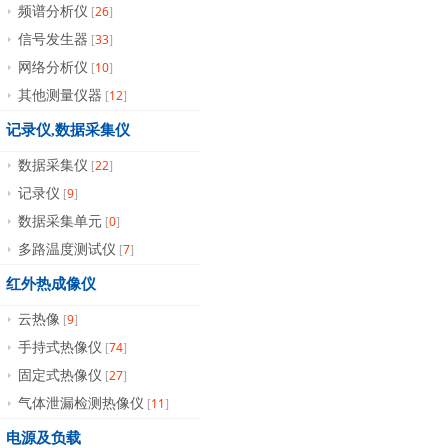
26
频谱分析仪
[
]
33
信号发生器
[
]
10
网络分析仪
[
]
12
其他测量仪器
[
]
记录仪,数据采集仪
22
数据采集仪
[
]
9
记录仪
[
]
0
数据采集单元
[
]
7
多路温度测试仪
[
]
红外热成像仪
9
云热像
[
]
74
手持式热像仪
[
]
27
固定式热像仪
[
]
11
气体泄漏检测热像仪
[
]
电源及负载