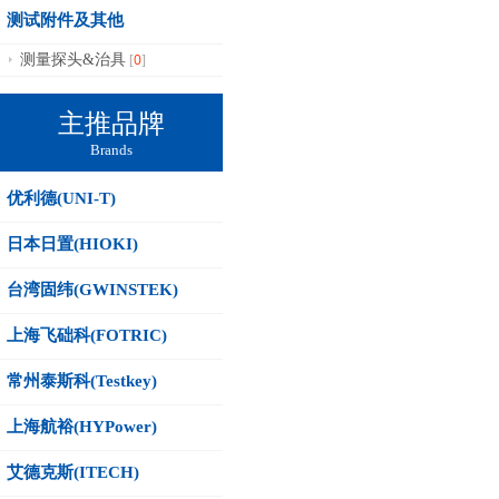
测试附件及其他
0
测量探头&治具
[
]
主推品牌
Brands
优利德(UNI-T)
日本日置(HIOKI)
台湾固纬(GWINSTEK)
上海飞础科(FOTRIC)
常州泰斯科(Testkey)
上海航裕(HYPower)
艾德克斯(ITECH)