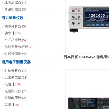
1
线圈测试仪
[
]
3
多路扫描器
[
]
电力测量仪器
5
功率分析仪
[
]
15
功率计
[
]
5
钳式功率计
[
]
2
电能质量分析仪
[
]
43
钳式传感器
[
]
日本日置 RM3545A 微电阻计(
通用电子测量仪器
7
阻抗分析仪
[
]
28
LCR测试仪
[
]
19
电阻计
[
]
20
电池测试仪
[
]
2
直流电压计
[
]
6
高阻计
[
]