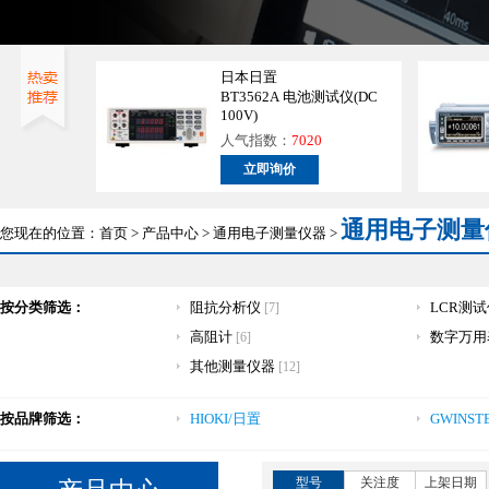
日本日置
BT3562A 电池测试仪(DC
100V)
人气指数：
7020
立即询价
通用电子测量
您现在的位置：
首页
>
产品中心
>
通用电子测量仪器
>
按分类筛选：
阻抗分析仪
LCR测
[7]
高阻计
数字万
[6]
其他测量仪器
[12]
按品牌筛选：
HIOKI/日置
GWINST
型号
关注度
上架日期