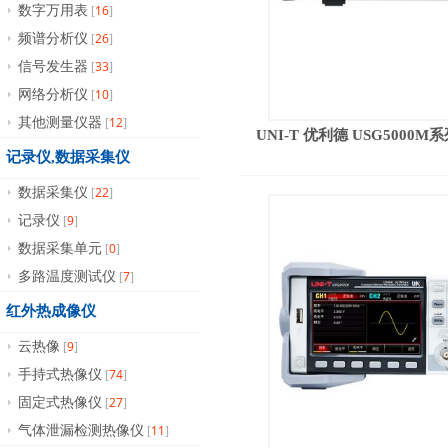
16
数字万用表
[
]
26
频谱分析仪
[
]
33
信号发生器
[
]
10
网络分析仪
[
]
12
其他测量仪器
[
]
UNI-T 优利德 USG500
记录仪,数据采集仪
22
数据采集仪
[
]
9
记录仪
[
]
0
数据采集单元
[
]
7
多路温度测试仪
[
]
红外热成像仪
9
云热像
[
]
74
手持式热像仪
[
]
27
固定式热像仪
[
]
11
气体泄漏检测热像仪
[
]