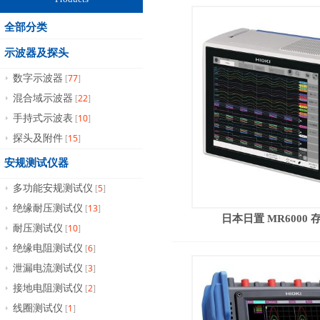
全部分类
示波器及探头
77
数字示波器
[
]
22
混合域示波器
[
]
10
手持式示波表
[
]
15
探头及附件
[
]
安规测试仪器
5
多功能安规测试仪
[
]
13
绝缘耐压测试仪
[
]
日本日置 MR6000
10
耐压测试仪
[
]
6
绝缘电阻测试仪
[
]
3
泄漏电流测试仪
[
]
2
接地电阻测试仪
[
]
1
线圈测试仪
[
]