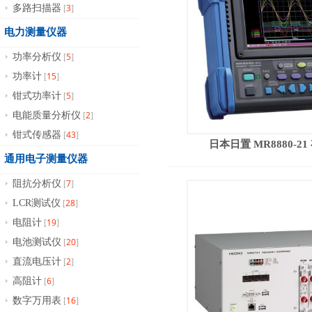
3
多路扫描器
[
]
电力测量仪器
5
功率分析仪
[
]
15
功率计
[
]
5
钳式功率计
[
]
2
电能质量分析仪
[
]
43
钳式传感器
[
]
日本日置 MR8880-2
通用电子测量仪器
7
阻抗分析仪
[
]
28
LCR测试仪
[
]
19
电阻计
[
]
20
电池测试仪
[
]
2
直流电压计
[
]
6
高阻计
[
]
16
数字万用表
[
]