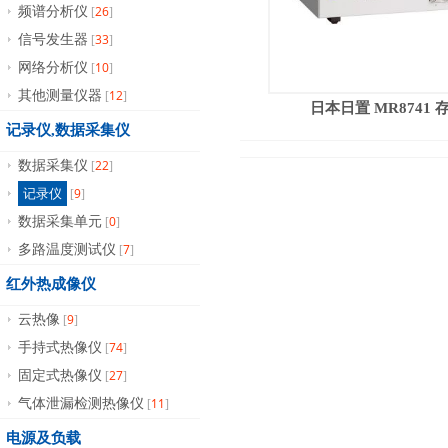
26
频谱分析仪
[
]
33
信号发生器
[
]
10
网络分析仪
[
]
12
其他测量仪器
[
]
日本日置 MR8741
记录仪,数据采集仪
22
数据采集仪
[
]
9
记录仪
[
]
0
数据采集单元
[
]
7
多路温度测试仪
[
]
红外热成像仪
9
云热像
[
]
74
手持式热像仪
[
]
27
固定式热像仪
[
]
11
气体泄漏检测热像仪
[
]
电源及负载