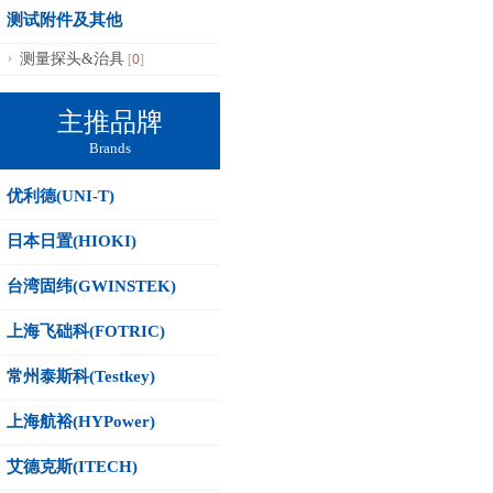
测试附件及其他
0
测量探头&治具
[
]
主推品牌
Brands
优利德(UNI-T)
日本日置(HIOKI)
台湾固纬(GWINSTEK)
上海飞础科(FOTRIC)
常州泰斯科(Testkey)
上海航裕(HYPower)
艾德克斯(ITECH)