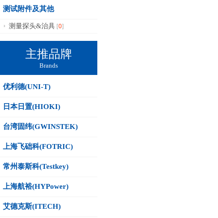
测试附件及其他
0
测量探头&治具
[
]
主推品牌
Brands
优利德(UNI-T)
日本日置(HIOKI)
台湾固纬(GWINSTEK)
上海飞础科(FOTRIC)
常州泰斯科(Testkey)
上海航裕(HYPower)
艾德克斯(ITECH)