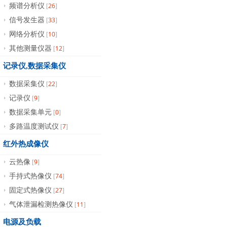
26
频谱分析仪
[
]
33
信号发生器
[
]
10
网络分析仪
[
]
12
其他测量仪器
[
]
记录仪,数据采集仪
22
数据采集仪
[
]
9
记录仪
[
]
0
数据采集单元
[
]
7
多路温度测试仪
[
]
红外热成像仪
9
云热像
[
]
74
手持式热像仪
[
]
27
固定式热像仪
[
]
11
气体泄漏检测热像仪
[
]
电源及负载